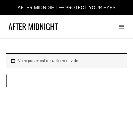
Aller
AFTER MIDNIGHT — PROTECT YOUR EYES
au
contenu
Main
Menu
Votre panier est actuellement vide.
Retour à la boutique
aftermidnight.vision