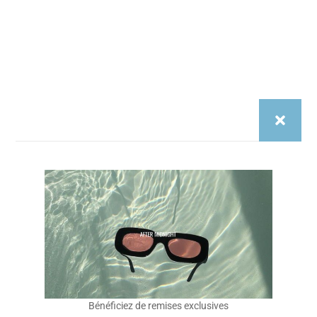
Pensée à Paris. Portée à Barcelone, Marseille, Lisbonne.
Des modèles légers, unisexes, inspirés par les couchers
de soleil et les rooftops d’été. After Midnight, c’est pas un
délire de marque de luxe.
C’est une marque pour les gens qui veulent du style…
sans s’inventer une vie.
Instragam
Tiktok
Nos Sites
Cryptobillionaire.store
Diasporas.studio
Basics-editions.store
Legendes.store
Service Client
Bénéficiez de remises exclusives