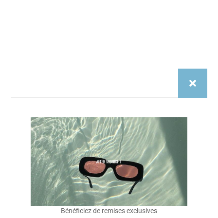
Pensée à Paris. Portée à Barcelone, Marseille, Lisbonne.
Des modèles légers, unisexes, inspirés par les couchers
de soleil et les rooftops d’été. After Midnight, c’est pas un
délire de marque de luxe.
C’est une marque pour les gens qui veulent du style…
sans s’inventer une vie.
Instragam
Tiktok
Nos Sites
Cryptobillionaire.store
Diasporas.studio
Basics-editions.store
Legendes.store
Service Client
Bénéficiez de remises exclusives