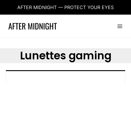
Aller
AFTER MIDNIGHT — PROTECT YOUR EYES
au
contenu
Main
Menu
Lunettes gaming
Aucun produit ne correspond à votre sélection.
aftermidnight.vision