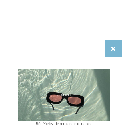
Pensée à Paris. Portée à Barcelone, Marseille, Lisbonne.
Des modèles légers, unisexes, inspirés par les couchers
de soleil et les rooftops d’été. After Midnight, c’est pas un
délire de marque de luxe.
C’est une marque pour les gens qui veulent du style…
sans s’inventer une vie.
Instragam
Tiktok
Nos Sites
Cryptobillionaire.store
Diasporas.studio
Basics-editions.store
Legendes.store
Service Client
Bénéficiez de remises exclusives