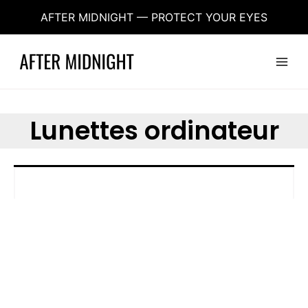
Aller
AFTER MIDNIGHT — PROTECT YOUR EYES
au
contenu
Main
Menu
Lunettes ordinateur
Aucun produit ne correspond à votre sélection.
aftermidnight.vision