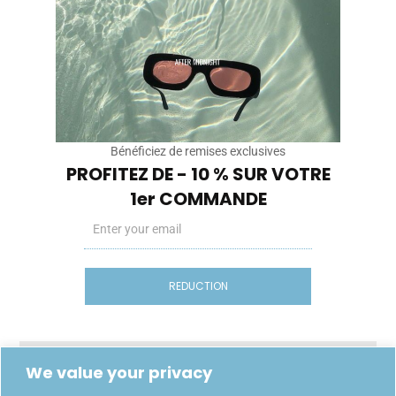
Nos Sites
Cryptobillionaire.store
Diasporas.studio
Basics-editions.store
Legendes.store
Bénéficiez de remises exclusives
Service Client
PROFITEZ DE - 10 % SUR VOTRE
1er COMMANDE
Guide des tailles
Email
Livraison
Retours
FAQ
REDUCTION
A Propos
Manifeste
We value your privacy
Journal