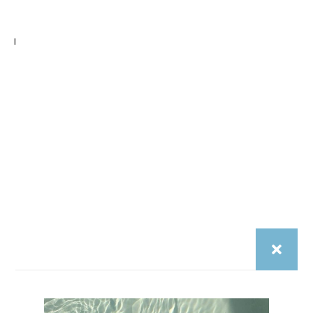
Se connecter
Mot de passe perdu ?
aftermidnight.vision
Pensée à Paris. Portée à Barcelone, Marseille, Lisbonne.
Des modèles légers, unisexes, inspirés par les couchers
de soleil et les rooftops d’été. After Midnight, c’est pas un
délire de marque de luxe.
C’est une marque pour les gens qui veulent du style…
sans s’inventer une vie.
Instragam
Tiktok