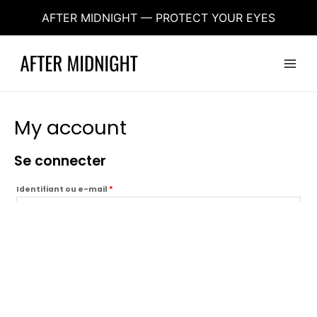
Aller
AFTER MIDNIGHT — PROTECT YOUR EYES
au
contenu
Obligatoire
Obligatoire
Main
Menu
My account
Se connecter
Identifiant ou e-mail
*
Mot de passe
*
Se souvenir de moi