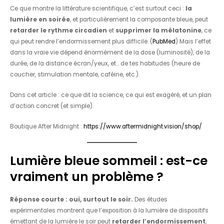
Ce que montre la littérature scientifique, c’est surtout ceci :
la
lumière en soirée
, et particulièrement la composante bleue, peut
retarder le rythme circadien
et
supprimer la mélatonine
, ce
qui peut rendre l’endormissement plus difficile. (
PubMed
) Mais l’effet
dans la vraie vie dépend énormément de la dose (luminosité), de la
durée, de la distance écran/yeux, et… de tes habitudes (heure de
coucher, stimulation mentale, caféine, etc.).
Dans cet article : ce que dit la science, ce qui est exagéré, et un plan
d’action concret (et simple).
Boutique After Midnight :
https://www.aftermidnight.vision/shop/
Lumière bleue sommeil : est-ce
vraiment un problème ?
Réponse courte : oui, surtout le soir.
Des études
expérimentales montrent que l’exposition à la lumière de dispositifs
émettant de la lumière le soir peut
retarder l’endormissement
,