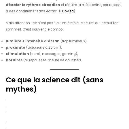
décaler le rythme circadien
et réduire la mélatonine, par rapport
à des conditions “sans écran”. (
PubMed
)
Mais attention : ce n’est pas “la lumière bleue seule” qui détruit ton
sommeil. C’est souvent le combo :
lumière + intensité d’écran
(trop lumineux),
proximité
(téléphone à 25 cm),
stimulation
(scroll, messages, gaming),
horaires
(tu repousses l’heure de coucher).
Ce que la science dit (sans
mythes)
1) La mélatonine est sensible à la
lumière du soir
La mélatonine est une hormone impliquée dans le “signal” de nuit :