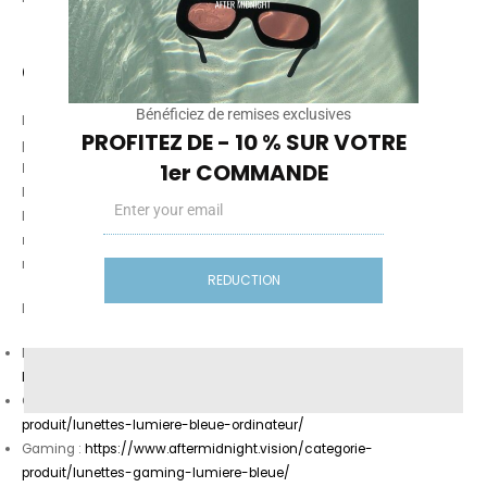
Ce que tu dois retenir
Bénéficiez de remises exclusives
La science soutient clairement l’idée que
la lumière en soirée
, et
PROFITEZ DE - 10 % SUR VOTRE
particulièrement la composante bleue, peut
retarder
1er COMMANDE
l’endormissement
et
décaler le rythme circadien
— surtout si
l’exposition est forte et proche de l’heure de coucher. (
PubMed
)
Email
La solution la plus efficace reste une stratégie en 2 étages :
réglages + habitudes
, puis
lunettes “nuit”
si tu es
régulièrement sur écran tard.
REDUCTION
Liens utiles :
Nuit :
https://www.aftermidnight.vision/categorie-produit/lunettes-
lumiere-bleue-nuit/
Ordinateur :
https://www.aftermidnight.vision/categorie-
produit/lunettes-lumiere-bleue-ordinateur/
Gaming :
https://www.aftermidnight.vision/categorie-
produit/lunettes-gaming-lumiere-bleue/