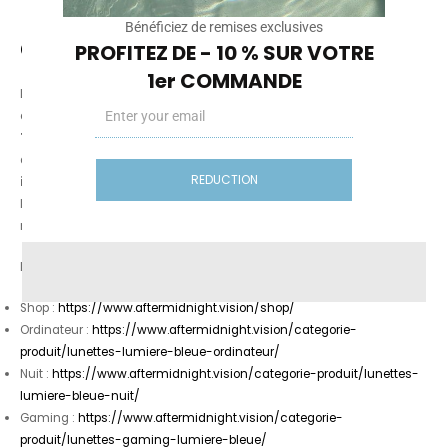
Bénéficiez de remises exclusives
Conclusion
PROFITEZ DE - 10 % SUR VOTRE
1er COMMANDE
Les
sources de lumière bleue
au quotidien ne se limitent pas aux
Email
écrans :
le soleil
, les
LED
, les
ordinateurs
, les
smartphones
, la
TV
, les
néons
et l’éclairage urbain participent tous à l’exposition. Ce
qui compte vraiment, c’est
quand
(surtout le soir),
à quelle
REDUCTION
intensité
, et
à quelle distance
. Pour être plus confortable : baisse
la luminosité, évite l’écran dans le noir, limite les reflets, et si tu es
multi-écrans, une paire adaptée peut simplifier ton quotidien.
Liens utiles (maillage interne) :
Shop :
https://www.aftermidnight.vision/shop/
Ordinateur :
https://www.aftermidnight.vision/categorie-
produit/lunettes-lumiere-bleue-ordinateur/
Nuit :
https://www.aftermidnight.vision/categorie-produit/lunettes-
lumiere-bleue-nuit/
Gaming :
https://www.aftermidnight.vision/categorie-
produit/lunettes-gaming-lumiere-bleue/