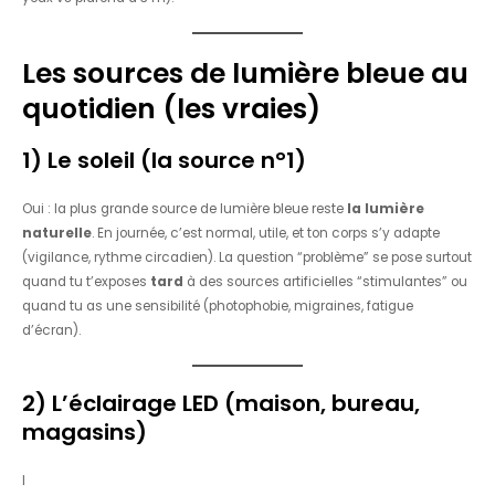
Les sources de lumière bleue au
quotidien (les vraies)
1) Le soleil (la source n°1)
Oui : la plus grande source de lumière bleue reste
la lumière
naturelle
. En journée, c’est normal, utile, et ton corps s’y adapte
(vigilance, rythme circadien). La question “problème” se pose surtout
quand tu t’exposes
tard
à des sources artificielles “stimulantes” ou
quand tu as une sensibilité (photophobie, migraines, fatigue
d’écran).
2) L’éclairage LED (maison, bureau,
magasins)
Les
ampoules LED
sont partout : plafonniers, spots, lampes de