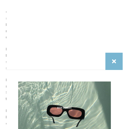
Quelle est la principale source au quotidien : LED ou
smartphone ?
En “présence dans l’environnement”, les LED sont partout. En “impact
ressenti”, le smartphone peut gêner davantage car il est proche et
utilisé le soir.
La TV émet-elle beaucoup de lumière bleue ?
Elle émet de la lumière comme tout écran, mais la distance réduit
souvent la gêne. Le vrai problème est surtout TV lumineuse + pièce
sombre + soirée tardive.
Pourquoi je suis gêné au bureau même quand je coupe le
mode nuit ?
Souvent à cause des LED au plafond, des reflets, et de la luminosité
trop élevée de l’écran.
Est-ce que tout le monde est sensible ?
Non. La sensibilité varie (fatigue, stress, migraines, yeux secs, qualité
du sommeil, environnement).