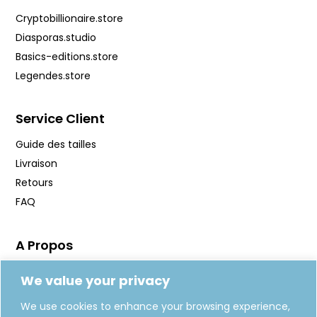
Cryptobillionaire.store
Diasporas.studio
Basics-editions.store
Legendes.store
Service Client
Guide des tailles
Livraison
Retours
FAQ
A Propos
Manifeste
We value your privacy
Journal
We use cookies to enhance your browsing experience,
Fabrication