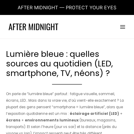
Aller
AFTER MIDNIGHT — PROTECT YOUR EYES
au
contenu
Main
Menu
Lumière bleue : quelles
sources au quotidien (LED,
smartphone, TV, néons) ?
On parle de “lumière bleue” partout : fatigue visuelle, sommeil,
écrans, LED… Mais dans la vraie vie, d’où vient-elle exactement ? La
plupart des gens pensent “smartphone = lumière bleue”, alors que
l’exposition quotidienne est un mix :
éclairage artificiel (LED)
+
écrans
+
environnements lumineux
(bureaux, magasins,
transports). Et selon l’heure (jour vs soir) et la distance (près du
visage vs loin), l’impact ressenti peut être très différent.