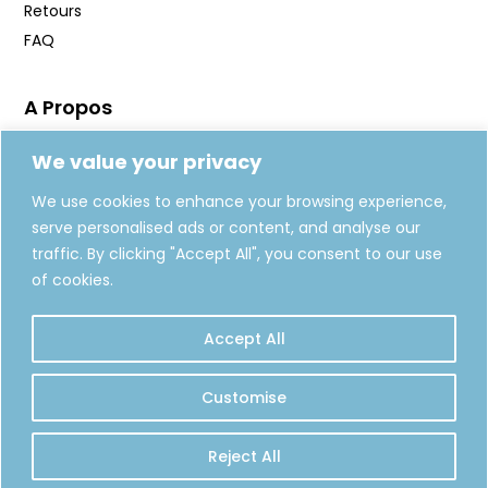
Retours
FAQ
A Propos
Manifeste
We value your privacy
Journal
We use cookies to enhance your browsing experience,
Fabrication
serve personalised ads or content, and analyse our
Carte Cadeaux
traffic. By clicking "Accept All", you consent to our use
of cookies.
REJOIGNEZ-NOUS
Accept All
S'INSCRIRE
Customise
Reject All