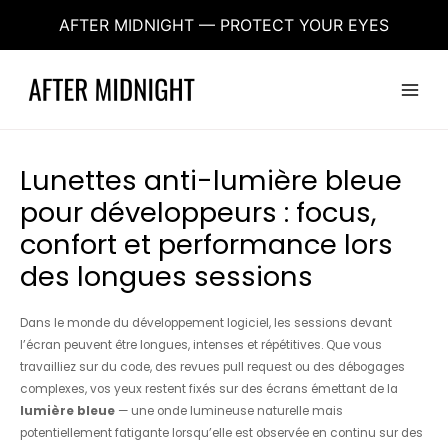
Aller
AFTER MIDNIGHT — PROTECT YOUR EYES
au
contenu
Main
Menu
Lunettes anti-lumière bleue
pour développeurs : focus,
confort et performance lors
des longues sessions
Dans le monde du développement logiciel, les sessions devant
l’écran peuvent être longues, intenses et répétitives. Que vous
travailliez sur du code, des revues pull request ou des débogages
complexes, vos yeux restent fixés sur des écrans émettant de la
lumière bleue
— une onde lumineuse naturelle mais
potentiellement fatigante lorsqu’elle est observée en continu sur des