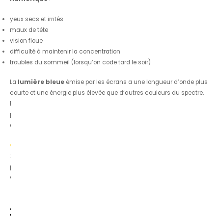
yeux secs et irrités
maux de tête
vision floue
difficulté à maintenir la concentration
troubles du sommeil (lorsqu’on code tard le soir)
La
lumière bleue
émise par les écrans a une longueur d’onde plus
courte et une énergie plus élevée que d’autres couleurs du spectre.
Bien que nécessaire pendant la journée pour rester alerte, elle peut
perturber le rythme circadien lorsqu’elle est reçue en excès le soir, et
contribuer à la fatigue oculaire à tout moment de la journée.
C’est là que les
lunettes anti-lumière bleue
font la différence
: elles filtrent cette lumière spécifique ou modifient sa perception
pour soulager vos yeux, diminuer la tension visuelle et améliorer
votre confort.
2. Comment fonctionnent les