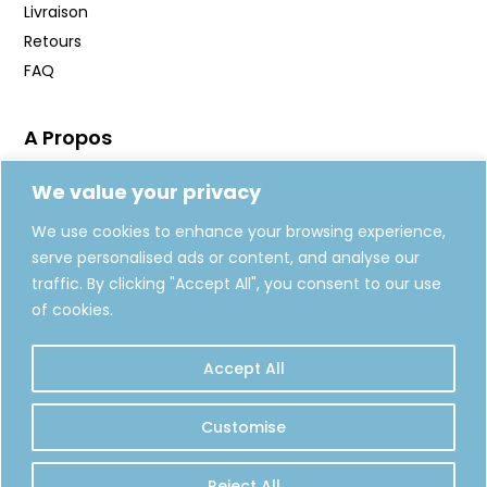
Livraison
Retours
FAQ
A Propos
Manifeste
We value your privacy
Journal
We use cookies to enhance your browsing experience,
Fabrication
serve personalised ads or content, and analyse our
Carte Cadeaux
traffic. By clicking "Accept All", you consent to our use
of cookies.
REJOIGNEZ-NOUS
Accept All
S'INSCRIRE
Customise
Reject All