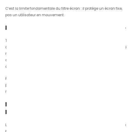
C’est la limite fondamentale du filtre écran : il protège un écran fixe,
pas un utilisateur en mouvement.
Il réduit la qualité visuelle de l’affichage
Tout filtre physique posé devant un écran altère inévitablement la
qualité d’affichage. Réduction de la luminosité perçue, légère perte de
netteté sur les bords, reflets parasites, modification de la perception
des couleurs — ces effets varient selon la qualité du filtre, mais
aucun filtre physique ne laisse l’image identique à l’écran nu.
Pour un travail de précision visuelle — design graphique, retouche
photo, développement front-end — cette dégradation peut être
réellement gênante.
Il ne protège pas des sources
lumineuses ambiantes
La lumière bleue ne vient pas seulement de l’écran. L’éclairage LED du
bureau, les fenêtres, les autres écrans dans l’environnement de