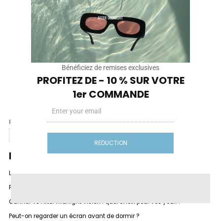
Internet
Enregistrer mon nom, mon e-mail et mon site dans le
navigateur pour mon prochain commentaire.
Bénéficiez de remises exclusives
PROFITEZ DE - 10 % SUR VOTRE
1er COMMANDE
Email
Rechercher
Rechercher
REDUCTION
Recent Posts
Lunettes anti-lumière bleue vs filtre écran : quelle solution choisir ?
Felix Gray vs After Midnight Vision : quel choix pour vos yeux ?
Gunnar vs After Midnight Vision : quel choix pour vos yeux ?
Peut-on regarder un écran avant de dormir ?