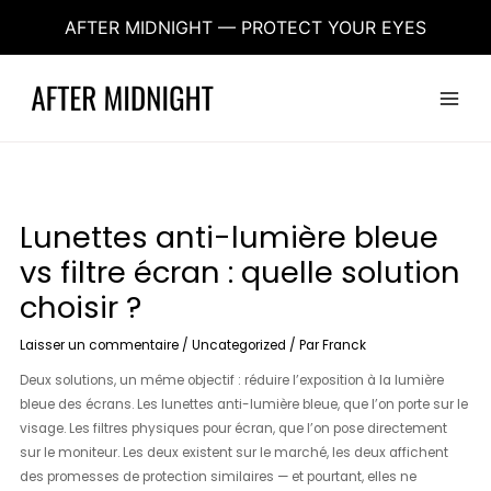
Aller
AFTER MIDNIGHT — PROTECT YOUR EYES
au
contenu
Main
Menu
Lunettes anti-lumière bleue
vs filtre écran : quelle solution
choisir ?
Laisser un commentaire
/
Uncategorized
/ Par
Franck
Deux solutions, un même objectif : réduire l’exposition à la lumière
bleue des écrans. Les lunettes anti-lumière bleue, que l’on porte sur le
visage. Les filtres physiques pour écran, que l’on pose directement
sur le moniteur. Les deux existent sur le marché, les deux affichent
des promesses de protection similaires — et pourtant, elles ne