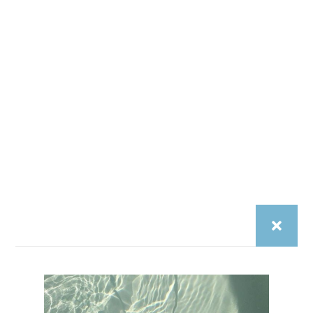
Votre adresse e-mail ne sera pas publiée.
Les champs
obligatoires sont indiqués avec
*
Écrivez
ici…
Name*
Email*
Site