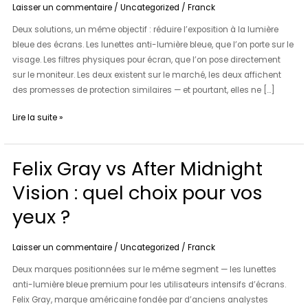
Laisser un commentaire
/
Uncategorized
/
Franck
écran
Deux solutions, un même objectif : réduire l’exposition à la lumière
:
bleue des écrans. Les lunettes anti-lumière bleue, que l’on porte sur le
quelle
visage. Les filtres physiques pour écran, que l’on pose directement
solution
sur le moniteur. Les deux existent sur le marché, les deux affichent
choisir
des promesses de protection similaires — et pourtant, elles ne […]
?
Lire la suite »
Felix Gray vs After Midnight
Felix
Gray
Vision : quel choix pour vos
vs
After
yeux ?
Midnight
Vision
Laisser un commentaire
/
Uncategorized
/
Franck
:
Deux marques positionnées sur le même segment — les lunettes
quel
anti-lumière bleue premium pour les utilisateurs intensifs d’écrans.
choix
Felix Gray, marque américaine fondée par d’anciens analystes
pour