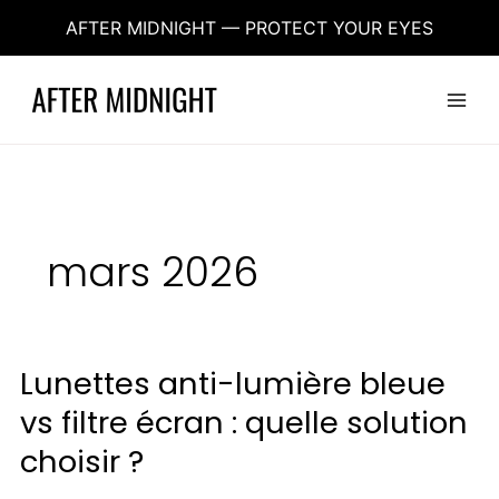
Aller
AFTER MIDNIGHT — PROTECT YOUR EYES
au
contenu
Main
Menu
mars 2026
Lunettes anti-lumière bleue
Lunettes
anti-
vs filtre écran : quelle solution
lumière
bleue
choisir ?
vs
filtre