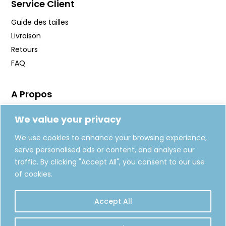
Service Client
Guide des tailles
Livraison
Retours
FAQ
A Propos
Manifeste
We value your privacy
Journal
We use cookies to enhance your browsing experience,
Fabrication
serve personalised ads or content, and analyse our
Carte Cadeaux
traffic. By clicking "Accept All", you consent to our use
of cookies.
REJOIGNEZ-NOUS
Accept All
S'INSCRIRE