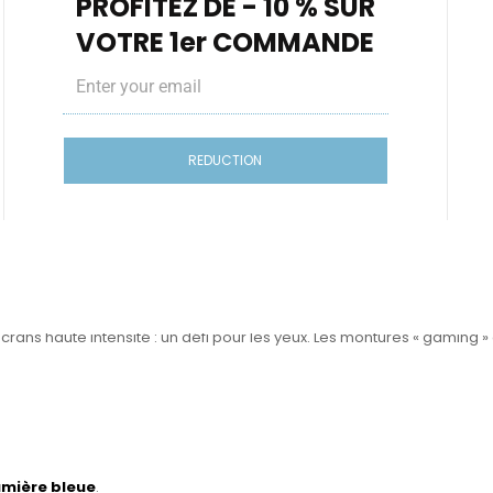
PROFITEZ DE - 10 % SUR
VOTRE 1er COMMANDE
 ou un écran professionnel, optez pour une monture optimisée pour :
Email
 près
REDUCTION
e trouvent dans
Lunettes lumière bleue ordinateur
.
ière bleue
ns haute intensité : un défi pour les yeux. Les montures « gaming » o
umière bleue
.