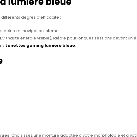
 la lumière bleue
 différents degrés d’efficacité :
 lecture et navigation Internet.
V (haute énergie visible), idéale pour longues sessions devant un é
ans
Lunettes gaming lumière bleue
.
e
iques
. Choisissez une monture adaptée à votre morphologie et à votre