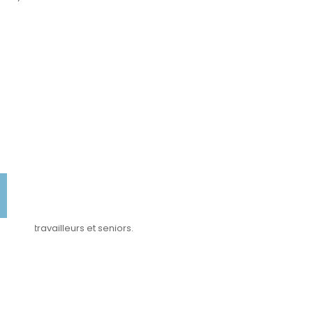
us, télétravailleurs et seniors.
.