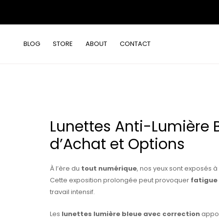
Aller
au
contenu
BLOG
STORE
ABOUT
CONTACT
Lunettes Anti-Lumière 
d’Achat et Options
À l’ère du
tout numérique
, nos yeux sont exposés à
Cette exposition prolongée peut provoquer
fatigue
travail intensif.
Les
lunettes lumière bleue avec correction
apport