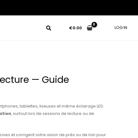
LOG IN
€
0.00
Lecture — Guide
rtphones, tablettes, liseuses et même éclairage LED.
ation
, surtout lors de sessions de lecture ou de
cives et corrigent votre vision de près ou de loin pour