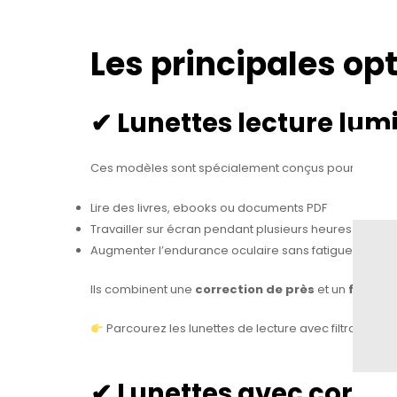
Les principales op
✔ Lunettes lecture lum
Ces modèles sont spécialement conçus pour :
Lire des livres, ebooks ou documents PDF
Travailler sur écran pendant plusieurs heures
Augmenter l’endurance oculaire sans fatiguer
Ils combinent une
correction de près
et un
filtre 
Parcourez les lunettes de lecture avec filtration c
✔ Lunettes avec correc