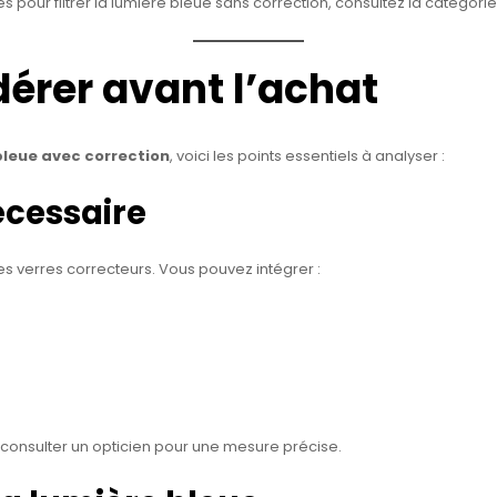
pour filtrer la lumière bleue sans correction, consultez la catégori
dérer avant l’achat
bleue avec correction
, voici les points essentiels à analyser :
écessaire
s verres correcteurs. Vous pouvez intégrer :
consulter un opticien pour une mesure précise.