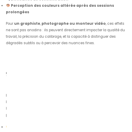
Perception des couleurs altérée après des sessions
prolongées
Pour
un graphiste
,
photographe ou monteur vidéo
, ces effets
ne sont pas anodins : ils peuvent directement impacter la qualité du
travail, la précision du calibrage, et la capacité à distinguer des
dégradés subtils ou à percevoir des nuances fines.
Lunettes lumière bleue
graphiste : la solution sur-
mesure pour les créatifs
Plutôt que de subir ces effets, de nombreux professionnels adoptent
les
lunettes anti lumière bleue spécialement conçues pour
les sessions écran longues et exigeantes
. Ces lunettes
permettent de :
Filtrer sélectivement la lumière bleue nocive