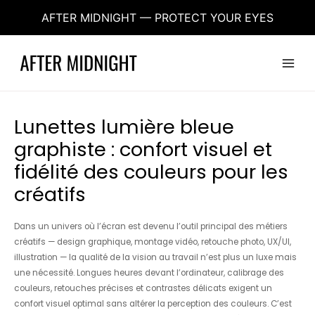
Aller
AFTER MIDNIGHT — PROTECT YOUR EYES
au
contenu
Main
Menu
Lunettes lumière bleue
graphiste : confort visuel et
fidélité des couleurs pour les
créatifs
Dans un univers où l’écran est devenu l’outil principal des métiers
créatifs — design graphique, montage vidéo, retouche photo, UX/UI,
illustration — la qualité de la vision au travail n’est plus un luxe mais
une nécessité. Longues heures devant l’ordinateur, calibrage des
couleurs, retouches précises et contrastes délicats exigent un
confort visuel optimal sans altérer la perception des couleurs. C’est