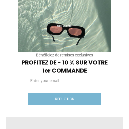
Conclusion : investir dans sa
vision pour sublimer son
travail
La lumière bleue fait partie intégrante de notre environnement
numérique. Pour les professionnels de la création visuelle, elle
représente un défi concret pour la santé oculaire et la précision du
travail graphique. Ne pas en tenir compte, c’est risquer fatigue,
Bénéficiez de remises exclusives
irritations, et erreurs de perception.
PROFITEZ DE - 10 % SUR VOTRE
1er COMMANDE
En choisissant des
lunettes lumière bleue pour graphiste
,
adaptées à vos besoins — que ce soit pour une utilisation devant
Email
l’ordinateur, le gaming ou le travail nocturne — vous investissez
dans votre confort, votre bien-être visuel et la qualité de vos
productions.
REDUCTION
Explorez les solutions disponibles et trouvez
la paire qui vous
accompagnera dans vos projets créatifs
:
https://www.aftermidnight.vision/shop/