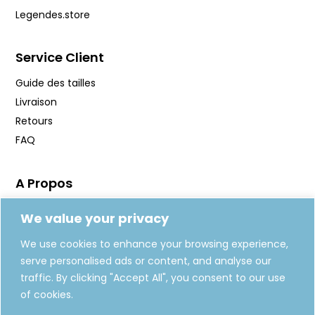
Legendes.store
Service Client
Guide des tailles
Livraison
Retours
FAQ
A Propos
Manifeste
We value your privacy
Journal
We use cookies to enhance your browsing experience,
Fabrication
serve personalised ads or content, and analyse our
Carte Cadeaux
traffic. By clicking "Accept All", you consent to our use
of cookies.
REJOIGNEZ-NOUS