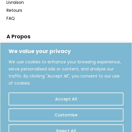
Livraison
Retours
FAQ
A Propos
Manifeste
We value your privacy
Journal
We use cookies to enhance your browsing experience,
Fabrication
serve personalised ads or content, and analyse our
Carte Cadeaux
traffic. By clicking "Accept All", you consent to our use
of cookies.
REJOIGNEZ-NOUS
Accept All
S'INSCRIRE
Customise
Reject All