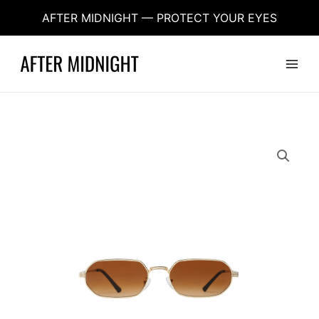
Aller
AFTER MIDNIGHT — PROTECT YOUR EYES
au
contenu
Main
Menu
quantité
de
Aftermidnight
-
Barna
Heat