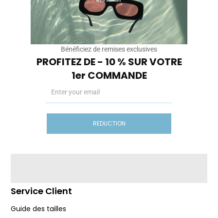
Des modèles légers, unisexes, inspirés par les couchers
de soleil et les rooftops d’été. After Midnight, c’est pas un
délire de marque de luxe.
C’est une marque pour les gens qui veulent du style…
sans s’inventer une vie.
Bénéficiez de remises exclusives
Instragam
Tiktok
PROFITEZ DE - 10 % SUR VOTRE
1er COMMANDE
Email
Nos Sites
Cryptobillionaire.store
REDUCTION
Diasporas.studio
Basics-editions.store
Legendes.store
Service Client
Guide des tailles