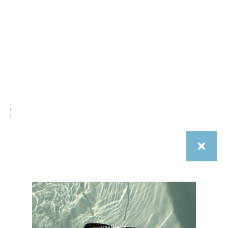
Saison 2025
Saison 2025
Aftermidnight – Budapest
Aftermidnight – Bruxelles Nuit
Echo
€
29.00
aftermidnight.vision
Pensée à Paris. Portée à Barcelone, Marseille, Lisbonne.