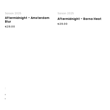
Saison 2025
Saison 2025
Aftermidnight – Amsterdam
Aftermidnight – Barna Heat
Blur
€
29.00
€
29.00
Saison 2025
Saison 2025
Aftermidnight – Berlin Calling
Aftermidnight – Bruxelles Nuit
€
29.00
€
29.00