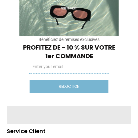
Pensée à Paris. Portée à Barcelone, Marseille, Lisbonne.
Des modèles légers, unisexes, inspirés par les couchers
de soleil et les rooftops d’été. After Midnight, c’est pas un
délire de marque de luxe.
C’est une marque pour les gens qui veulent du style…
sans s’inventer une vie.
Bénéficiez de remises exclusives
Instragam
Tiktok
PROFITEZ DE - 10 % SUR VOTRE
1er COMMANDE
Email
Nos Sites
REDUCTION
Cryptobillionaire.store
Diasporas.studio
Basics-editions.store
Legendes.store
Service Client