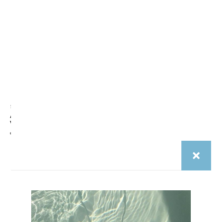
Saison 2025
Saison 2025
Aftermidnight – Prague
Aftermidnight – Vienna Haze
Velvet
€
29.00
€
29.00
aftermidnight.vision