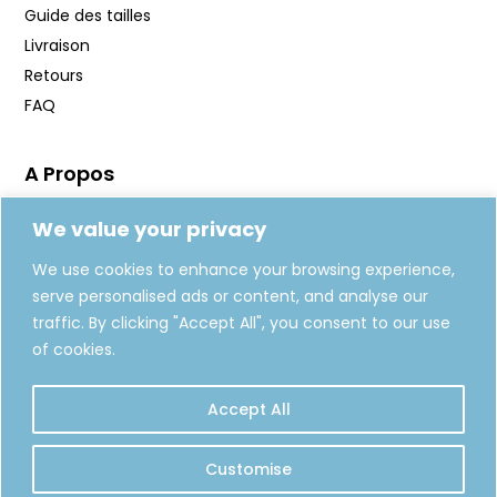
Guide des tailles
Livraison
Retours
FAQ
A Propos
Manifeste
We value your privacy
Journal
We use cookies to enhance your browsing experience,
Fabrication
serve personalised ads or content, and analyse our
Carte Cadeaux
traffic. By clicking "Accept All", you consent to our use
of cookies.
REJOIGNEZ-NOUS
Accept All
S'INSCRIRE
Customise