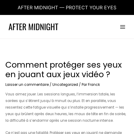
Aller
AFTER MIDNIGHT — PROTECT YOUR EYES
au
contenu
Main
Menu
Comment protéger ses yeux
en jouant aux jeux vidéo ?
Laisser un commentaire
/
Uncategorized
/ Par
Franck
Vous aimez jouer. Les sessions longues, l’immersion totale, les
soirées qui s’étirent jusqu’à minuit ou plus. Et en parallèle, vous
ressentez cette fatigue visuelle qui s’installe progressivement — les
yeux qui brûlent après deux heures, les maux de tête en fin de soirée,
la difficulté à s’endormir après une session nocturne intense.
Ce n’est pas une fatalité. Protéger ses yeux en jouant ne demande