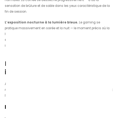
normales. La cornée se dessèche progressivement — d’où la
sensation de brûlure et de sable dans les yeux caractéristique de la
fin de session.
L’exposition nocturne à la lumière bleue.
Le gaming se
pratique massivement en soirée et la nuit — le moment précis où la
lumière bleue perturbe le plus la production de mélatonine. Résultat :
endormissement retardé, sommeil profond raccourci, récupération
incomplète.
Les réglages d’écran à ajuster
immédiatement
Avant même d’investir dans du matériel supplémentaire, plusieurs
réglages simples sur votre setup gaming réduisent significativement
l’exposition à la lumière bleue.
Baisser la luminosité en soirée