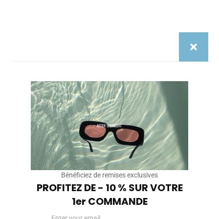
Name*
Email*
Site
Internet
Enregistrer mon nom, mon e-mail et mon site dans le
navigateur pour mon prochain commentaire.
Bénéficiez de remises exclusives
PROFITEZ DE - 10 % SUR VOTRE
1er COMMANDE
Email