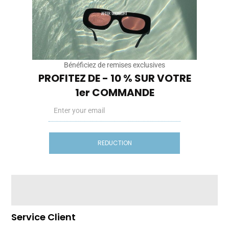
Pensée à Paris. Portée à Barcelone, Marseille, Lisbonne.
Des modèles légers, unisexes, inspirés par les couchers
de soleil et les rooftops d’été. After Midnight, c’est pas un
délire de marque de luxe.
C’est une marque pour les gens qui veulent du style…
sans s’inventer une vie.
Bénéficiez de remises exclusives
Instragam
Tiktok
PROFITEZ DE - 10 % SUR VOTRE
1er COMMANDE
Email
Nos Sites
REDUCTION
Cryptobillionaire.store
Diasporas.studio
Basics-editions.store
Legendes.store
Service Client