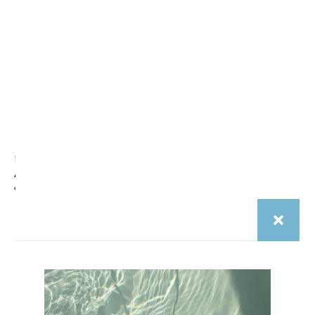
Saison 2025
Saison 2025
Aftermidnight – Milano Mist
Aftermidnight – Bruxelles Nuit
€
29.00
€
29.00
aftermidnight.vision