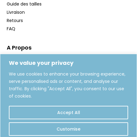
Guide des tailles
Livraison
Retours
FAQ
A Propos
Manifeste
We value your privacy
Journal
We use cookies to enhance your browsing experience,
Fabrication
serve personalised ads or content, and analyse our
Carte Cadeaux
traffic. By clicking "Accept All", you consent to our use
of cookies.
REJOIGNEZ-NOUS
Accept All
S'INSCRIRE
Customise