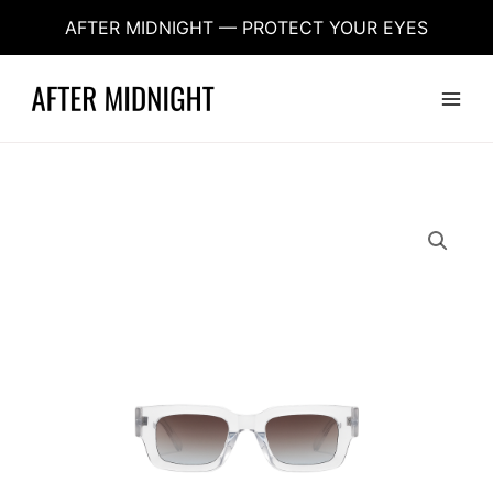
Aller
AFTER MIDNIGHT — PROTECT YOUR EYES
au
contenu
Main
Menu
quantité
de
Aftermidnight
-
Amsterdam
Blur