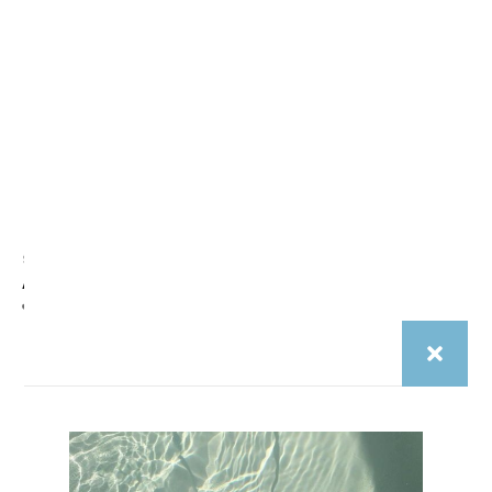
Saison 2025
Saison 2025
Aftermidnight – Vienna Haze
Aftermidnight – Paris Noire
€
29.00
€
29.00
aftermidnight.vision