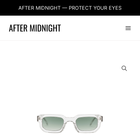
Aller
AFTER MIDNIGHT — PROTECT YOUR EYES
au
contenu
Main
Menu
quantité
de
Aftermidnight
-
Bruxelles
Nuit