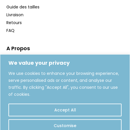
Guide des tailles
Livraison
Retours
FAQ
A Propos
Manifeste
We value your privacy
Journal
We use cookies to enhance your browsing experience,
Fabrication
serve personalised ads or content, and analyse our
Carte Cadeaux
traffic. By clicking "Accept All", you consent to our use
of cookies.
REJOIGNEZ-NOUS
Accept All
S'INSCRIRE
Customise