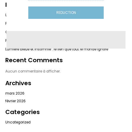
Recent Posts
REDUCTION
Lunettes anti-lumière bleue vs filtre écran : quelle solution choisir ?
Felix Gray vs After Midnight Vision : quel choix pour vos yeux ?
Gunnar vs After Midnight Vision : quel choix pour vos yeux ?
Peut-on regarder un écran avant de dormir ?
Lumière bleue et insomnie : le lien que tout le monde ignore
Recent Comments
Aucun commentaire à afficher.
Archives
mars 2026
février 2026
Categories
Uncategorized