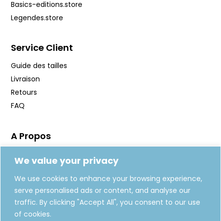
Basics-editions.store
Legendes.store
Service Client
Guide des tailles
Livraison
Retours
FAQ
A Propos
Manifeste
We value your privacy
Journal
We use cookies to enhance your browsing experience,
Fabrication
serve personalised ads or content, and analyse our
Carte Cadeaux
traffic. By clicking "Accept All", you consent to our use
of cookies.