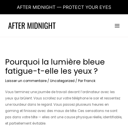
Aller
AFTER MIDNIGHT — PROTECT YOUR EYES
au
contenu
Main
Menu
Pourquoi la lumière bleue
fatigue-t-elle les yeux ?
Laisser un commentaire
/
Uncategorized
/ Par
Franck
Vous terminez une journée de travail devant l’ordinateur avec les
yeux qui brûlent. Vous scrollez sur votre téléphone le soir et ressentez
une lourdeur dans le regard. Vous passez plusieurs heures en
gaming et finissez avec des maux de tête. Ces sensations ne sont
pas dans votre tête — elles ont une cause physique réelle, identifiable,
et partiellement évitable.