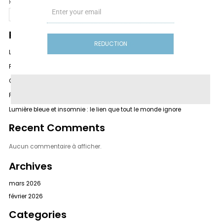
Rechercher
Email
Rechercher
Recent Posts
REDUCTION
Lunettes anti-lumière bleue vs filtre écran : quelle solution choisir ?
Felix Gray vs After Midnight Vision : quel choix pour vos yeux ?
Gunnar vs After Midnight Vision : quel choix pour vos yeux ?
Peut-on regarder un écran avant de dormir ?
Lumière bleue et insomnie : le lien que tout le monde ignore
Recent Comments
Aucun commentaire à afficher.
Archives
mars 2026
février 2026
Categories