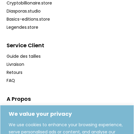
Cryptobillionaire.store
Diasporas.studio
Basics-editions.store
Legendes.store
Service Client
Guide des tailles
Livraison
Retours
FAQ
A Propos
Manifeste
We value your privacy
Journal
We use cookies to enhance your browsing experience,
Fabrication
serve personalised ads or content, and analyse our