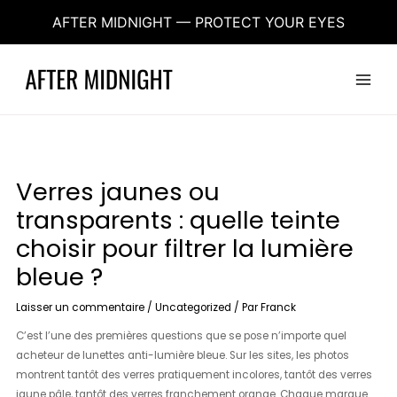
Aller
AFTER MIDNIGHT — PROTECT YOUR EYES
au
contenu
Main
Menu
Verres jaunes ou
transparents : quelle teinte
choisir pour filtrer la lumière
bleue ?
Laisser un commentaire
/
Uncategorized
/ Par
Franck
C’est l’une des premières questions que se pose n’importe quel
acheteur de lunettes anti-lumière bleue. Sur les sites, les photos
montrent tantôt des verres pratiquement incolores, tantôt des verres
jaune pâle, tantôt des verres franchement orange. Chaque marque