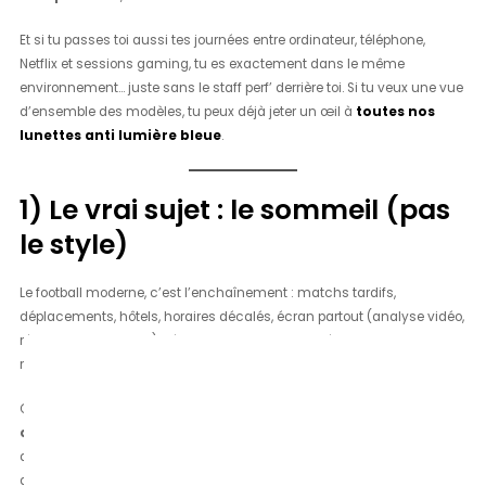
Et si tu passes toi aussi tes journées entre ordinateur, téléphone,
Netflix et sessions gaming, tu es exactement dans le même
environnement… juste sans le staff perf’ derrière toi. Si tu veux une vue
d’ensemble des modèles, tu peux déjà jeter un œil à
toutes nos
lunettes anti lumière bleue
.
1) Le vrai sujet : le sommeil (pas
le style)
Le football moderne, c’est l’enchaînement : matchs tardifs,
déplacements, hôtels, horaires décalés, écran partout (analyse vidéo,
réseaux, messages…). Résultat : le corps est rincé, mais le cerveau
reste “ON”.
Or, chez les pros, une chose est devenue non négociable :
tout ce
qui aide à mieux dormir
est un levier de performance. Pas besoin
d’un outil magique : parfois, un simple changement
d’environnement (lumière, routine, timing) suffit à gagner en qualité