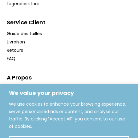
Legendes.store
Service Client
Guide des tailles
Livraison
Retours
FAQ
A Propos
Manifeste
We value your privacy
Journal
We use cookies to enhance your browsing experience,
Fabrication
serve personalised ads or content, and analyse our
Carte Cadeaux
traffic. By clicking "Accept All", you consent to our use
of cookies.
REJOIGNEZ-NOUS